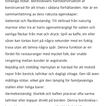
tillfälliga stötar. Bordsskivans hartskonstruktion är
konstruerad för att trivas i sådana förhållanden. Här är en
sammanfattning av dess robusta egenskaper:
Vattentät och fläckbeständig: Till skillnad från naturlig
marmor eller trä är harts ogenomträngligt för vatten och
vanliga fläckar från mat och dryck. Spill av kaffe, vin eller
såser kan torkas bort på några sekunder med en fuktig
trasa utan att lämna några spår. Denna funktion är en
fördel för restauranger med mycket folk, där snabb
rengöring mellan kunder är avgörande.
Reptålig och stöttålig: Hartsytan är härdad för att motstå
repor från bestick, tallrikar och dagligt slitage. Den tål även
måttliga stötar, vilket gör den lämplig för familjevänliga
ställen eller livliga barer.
Värmebeständig: Storkök och kaféer placerar ofta varma
tallrikar eller koppar direkt på borden. Denna bordsskiva i