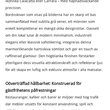
ikoniska Calacatta eller Carrara – med häpnadsväckande
precision.
Bordsskivan som visas på bilderna har en skarp vit bas
sammanflätad med subtila grå vener, ett mönster som
enkelt kompletterar en mängd olika designstilar. Oavsett
om din lokal lutar åt modern minimalism, industriell
elegans eller klassisk sofistikering, integreras denna
marmorliknande hartsskiva sömlöst och ger en touch av
raffinerad glamour. Den högblanka finishen förstärker
ytterligare dess visuella attraktionskraft och reflekterar ljus
för att skapa en luftig och exklusiv atmosfär i alla matsalar.
Oöverträffad hållbarhet: Konstruerad för
gästfrihetens påfrestningar
Restauranger, kaféer och barer är miljöer med hög trafik
där möbler utsätts för konstant användning, spill och