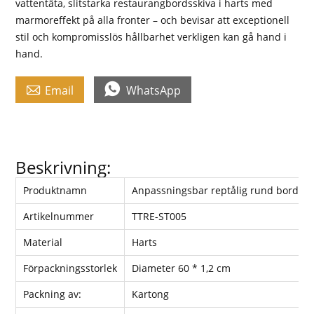
vattentäta, slitstarka restaurangbordsskiva i harts med
marmoreffekt på alla fronter – och bevisar att exceptionell
stil och kompromisslös hållbarhet verkligen kan gå hand i
hand.


Email
WhatsApp
Beskrivning:
Produktnamn
Anpassningsbar reptålig rund bordssk
Artikelnummer
TTRE-ST005
Material
Harts
Förpackningsstorlek
Diameter 60 * 1,2 cm
Packning av:
Kartong