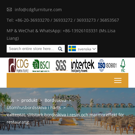

info@cdgfurniture.com
Tel: +86-20-36933270 / 36933272 / 36933273 / 36853567
MP & WeChat & WhatsApp: +86-13926103331 (Ms.Lisa
Liang)

svenska

Toggl
hus
>
produkt
>
Bordsskiva
>
Utomhusbordsskiva i harts
>
Vattentät, slitstark bordsskiva i resin och marmoreffekt för
restaurang