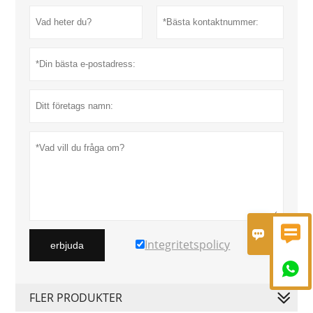


Integritetspolicy
erbjuda

FLER PRODUKTER