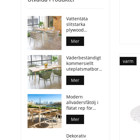
Vattentäta
slitstarka
plywood
utomhusbord
aluminiumben
Mer
för kommersiella
platser
Väderbeständigt
varm
kommersiellt
uteplatsmatbord
i plywood med
aluminiumben
Mer
Modern
allvädersfåtölj i
flätat rep för
utomhusmatplatser
Mer
Dekorativ