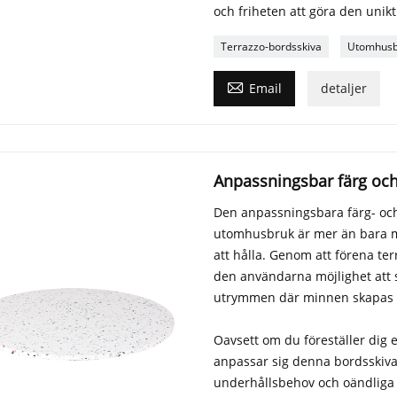
och friheten att göra den unikt t
Terrazzo-bordsskiva
Utomhusb

Email
detaljer
Anpassningsbar färg och
Den anpassningsbara färg- och
utomhusbruk är mer än bara möb
att hålla. Genom att förena t
den användarna möjlighet att
utrymmen där minnen skapas oc
Oavsett om du föreställer dig en
anpassar sig denna bordsskiva 
underhållsbehov och oändliga de