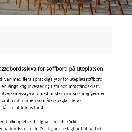
razzobordsskiva för soffbord på uteplatsen
kivan med flera spräckliga ytor för uteplatssoffbord
en långsiktig investering i stil och motståndskraft.
antverksmässiga arv med modern anpassning ger den
 utomhusutrymmen som återspeglar deras
står emot tidens tand.
en balkong eller designar en vidsträckt
enna bordsskiva: tidlös elegans, oslagbar hållbarhet