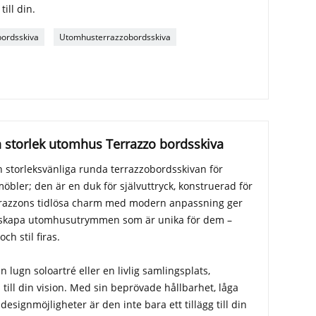
ill din.
ordsskiva
Utomhusterrazzobordsskiva
 storlek utomhus Terrazzo bordsskiva
 storleksvänliga runda terrazzobordsskivan för
ler; den är en duk för självuttryck, konstruerad för
errazzons tidlösa charm med modern anpassning ger
 skapa utomhusutrymmen som är unika för dem –
h stil firas.
 lugn soloartré eller en livlig samlingsplats,
till din vision. Med sin beprövade hållbarhet, låga
signmöjligheter är den inte bara ett tillägg till din