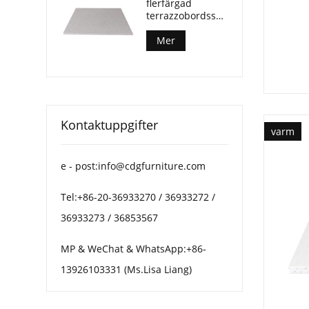
flerfärgad
terrazzobordsskiva
för soffbord på
uteplatsen
Mer
Kontaktuppgifter
varm
e - post:info@cdgfurniture.com
Tel:+86-20-36933270 / 36933272 /
36933273 / 36853567
MP & WeChat & WhatsApp:+86-
13926103331 (Ms.Lisa Liang)