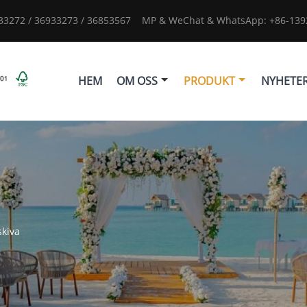
933272 / 36933273 / 36853567
MP & WeChat & WhatsApp: +86-1392
HEM
OM OSS
PRODUKT
NYHETE
kiva