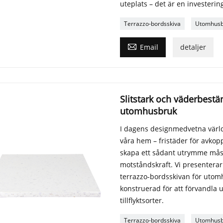
uteplats – det är en investerin
Terrazzo-bordsskiva
Utomhusb

Email
detaljer
Slitstark och väderbestän
utomhusbruk
I dagens designmedvetna värld 
våra hem – fristäder för avkop
skapa ett sådant utrymme måste
motståndskraft. Vi presentera
terrazzo-bordsskivan för utom
konstruerad för att förvandla u
tillflyktsorter.
Terrazzo-bordsskiva
Utomhusb