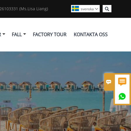

6103331 (Ms.Lisa Liang)
svenska

R
FALL
FACTORY TOUR
KONTAKTA OSS


