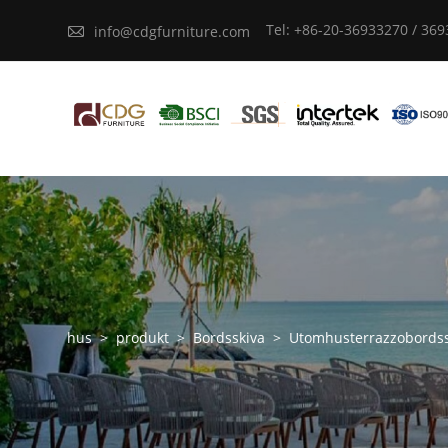
Tel: +86-20-36933270 / 36

info@cdgfurniture.com
hus
>
produkt
>
Bordsskiva
>
Utomhusterrazzobordss