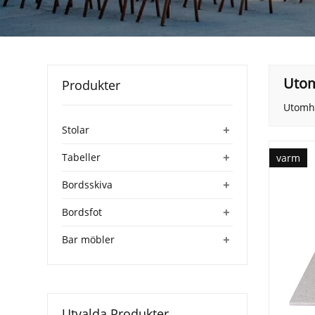
Utom
Produkter
Utomhu
+
Stolar
+
Tabeller
varm
+
Bordsskiva
+
Bordsfot
+
Bar möbler
Utvalda Produkter