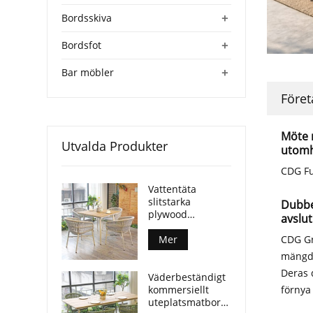
+
Bordsskiva
+
Bordsfot
+
Bar möbler
Föret
Möte 
Utvalda Produkter
utom
CDG Fu
Vattentäta
slitstarka
Dubbe
plywood
avslut
utomhusbord
CDG Gr
aluminiumben
Mer
för kommersiella
mängd 
platser
Deras 
Väderbeständigt
förnya
kommersiellt
uteplatsmatbord