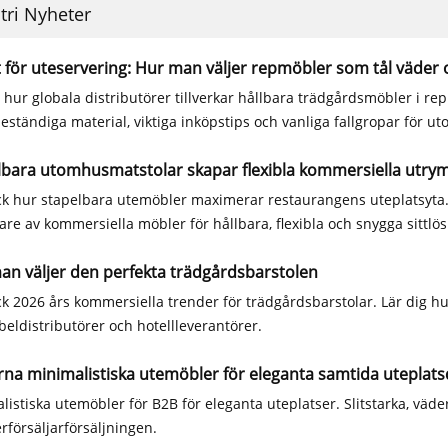
tri Nyheter
t för uteservering: Hur man väljer repmöbler som tål väder 
g hur globala distributörer tillverkar hållbara trädgårdsmöbler i re
eständiga material, viktiga inköpstips och vanliga fallgropar för u
lbara utomhusmatstolar skapar flexibla kommersiella utr
k hur stapelbara utemöbler maximerar restaurangens uteplatsyt
kare av kommersiella möbler för hållbara, flexibla och snygga sittlö
an väljer den perfekta trädgårdsbarstolen
k 2026 års kommersiella trender för trädgårdsbarstolar. Lär dig hu
beldistributörer och hotellleverantörer.
na minimalistiska utemöbler för eleganta samtida uteplats
listiska utemöbler för B2B för eleganta uteplatser. Slitstarka, väd
rförsäljarförsäljningen.