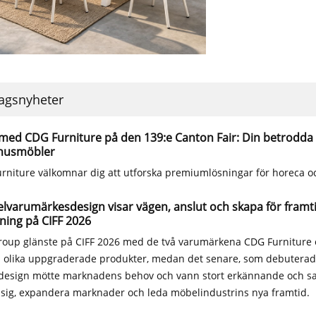
agsnyheter
med CDG Furniture på den 139:e Canton Fair: Din betrodda 
husmöbler
rniture välkomnar dig att utforska premiumlösningar för horeca 
lvarumärkesdesign visar vägen, anslut och skapa för fram
ning på CIFF 2026
oup glänste på CIFF 2026 med de två varumärkena CDG Furniture o
olika uppgraderade produkter, medan det senare, som debuterade,
design mötte marknadens behov och vann stort erkännande och sa
 sig, expandera marknader och leda möbelindustrins nya framtid.