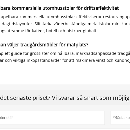
bara kommersiella utomhusstolar för driftseffektivitet
stapelbara kommersiella utomhusstolar effektiviserar restaurangupp
la dagtidslayouter. Slitstarka väderbeständiga metallstolar minska
ngsutrymme för kaféer, hotell och bistroer globalt.
an väljer trädgårdsmöbler för matplats?
plett guide för grossister om hållbara, marknadsanpassade trädgår
kar och viktiga inköpsstandarder för att maximera vinst och kundnö
 det senaste priset? Vi svarar så snart som möjli