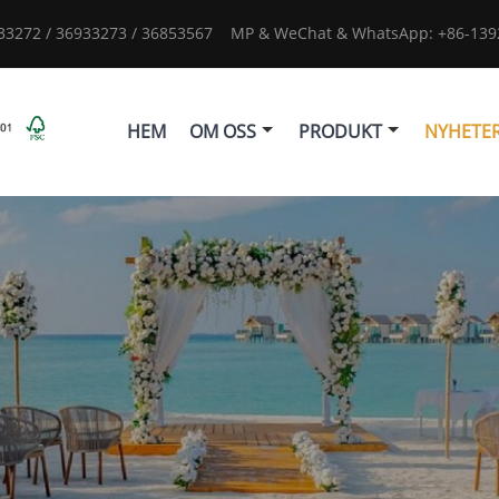
933272 / 36933273 / 36853567
MP & WeChat & WhatsApp: +86-1392
HEM
OM OSS
PRODUKT
NYHETE