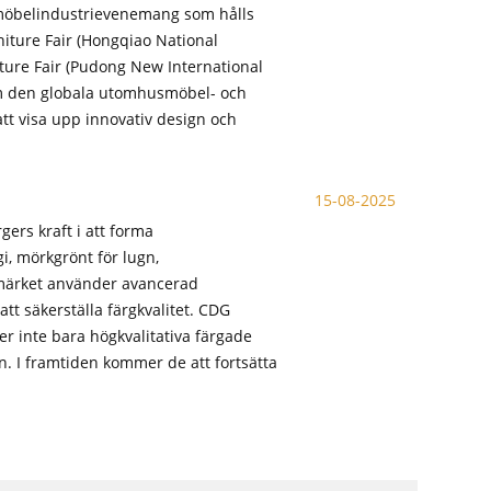
a möbelindustrievenemang som hålls
niture Fair (Hongqiao National
ture Fair (Pudong New International
nom den globala utomhusmöbel- och
tt visa upp innovativ design och
15-08-2025
ers kraft i att forma
i, mörkgrönt för lugn,
umärket använder avancerad
tt säkerställa färgkvalitet. CDG
r inte bara högkvalitativa färgade
. I framtiden kommer de att fortsätta