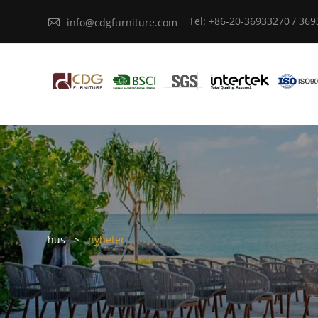
Tel: +86-20-36933270 / 36

info@cdgfurniture.com
hus
>
nyheter