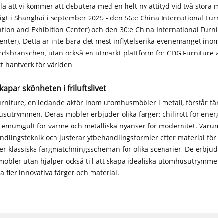
a att vi kommer att debutera med en helt ny attityd vid två stor
igt i Shanghai i september 2025 - den 56:e China International Fur
tion and Exhibition Center) och den 30:e China International Furni
enter). Detta är inte bara det mest inflytelserika evenemanget i
rdsbranschen, utan också en utmärkt plattform för CDG Furniture a
t hantverk för världen.
kapar skönheten i friluftslivet
rniture, en ledande aktör inom utomhusmöbler i metall, förstår färg
sutrymmen. Deras möbler erbjuder olika färger: chilirött för energ
temumgult för värme och metalliska nyanser för modernitet. Var
ndlingsteknik och justerar ytbehandlingsformler efter material för a
er klassiska färgmatchningsscheman för olika scenarier. De erbjude
möbler utan hjälper också till att skapa idealiska utomhusutrymmen
a fler innovativa färger och material.