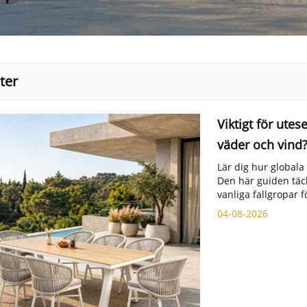
ter
Viktigt för ute
väder och vind
Lär dig hur globala 
Den här guiden täck
vanliga fallgropar 
04-08-2026