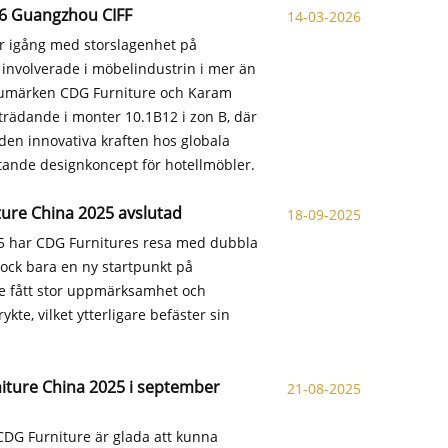
26 Guangzhou CIFF
14-03-2026
ar igång med storslagenhet på
involverade i möbelindustrin i mer än
arumärken CDG Furniture och Karam
rädande i monter 10.1B12 i zon B, där
den innovativa kraften hos globala
ande designkoncept för hotellmöbler.
ture China 2025 avslutad
18-09-2025
25 har CDG Furnitures resa med dubbla
 dock bara en ny startpunkt på
re fått stor uppmärksamhet och
te, vilket ytterligare befäster sin
rniture China 2025 i september
21-08-2025
 CDG Furniture är glada att kunna