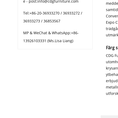
e - post:info@cdgfurniture.com
meddel
samtid
Tel:+86-20-36933270 / 36933272 /
Conven
36933273 / 36853567
Expo C
trädgå
MP & WeChat & WhatsApp:+86-
utmärk
13926103331 (Ms.Lisa Liang)
Färg s
CDG Fu
utomhu
krysan
ytbeha
erbjud
metall
utforsk