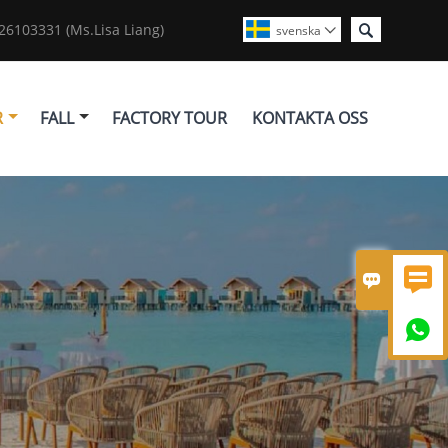

6103331 (Ms.Lisa Liang)
svenska

R
FALL
FACTORY TOUR
KONTAKTA OSS


