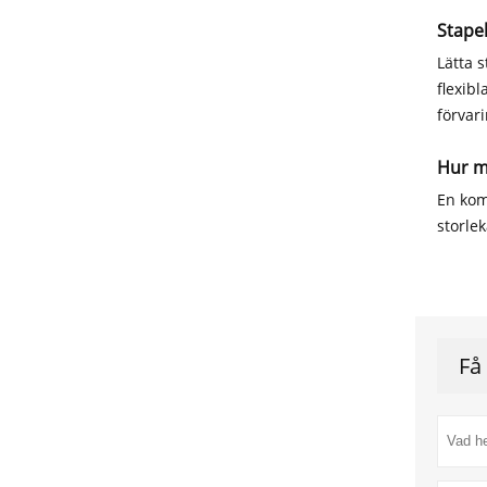
Stapel
Lätta 
flexib
förvari
Hur m
En kom
storle
Få