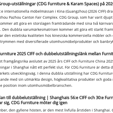
roup-utställningar (CDG Furniture & Karam Spaces) på 20
:e internationella möbelmässan i Kina (Guangzhou) (2026 CIFF) dr
hou Pazhou Canton Fair Complex. CDG Group, som har varit djupt 
 kommer att göra en storslagen framträdande med sina två kärnv
. Den dubbla varumärkesmatrisen kommer att göra ett starkt framt
kar den estetiska kvaliteten hos kinesiska kommersiella möbler och 
utrymmen med diversifierade utomhusmöbelprodukter och banbryt
urniture 2025 CIFF och dubbelutställningslänk mellan Furni
t framgångsrika avslutet av 2025 års CIFF och Furniture China 20
ningar i Shanghai nått ett perfekt slut. För CDG Furniture är detta
rkets utvecklingsväg. I denna dubbla utställning har CDG Furnitu
ande med sin utmärkta design, högkvalitativa produkter och goda ryk
e position inom utomhusmöbelbranschen.
an till dubbelutställning | Shanghais 56:e CIFF och 30:e Fu
r sig, CDG Furniture möter dig igen
ber, den gyllene hösten, är den mest livfulla årstiden i Shanghai.