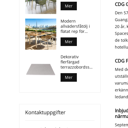
i plywood med
CDG G
aluminiumben
Mer
Den 57
Guangz
Modern
allvädersfåtölj i
20 år,
flätat rep för
Spaces
utomhusmatplatser
de tol
Mer
hotell
Dekorativ
CDG F
flerfärgad
terrazzobordsskiva
Med de
för soffbord på
utställ
uteplatsen
Mer
varumä
erkänn
ledand
Inbjud
Kontaktuppgifter
närma
Septem