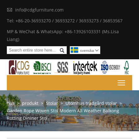

info@cdgfurniture.com
Tel: +86-20-36933270 / 36933272 / 36933273 / 36853567
MP & WeChat & WhatsApp: +86-13926103331 (Ms.Lisa
Liang)

svenska

Toggl
hus
>
produkt
>
Stolar
>
Utomhus trädgård stolar
>
Garden Rope Woven Stol Modern All Weather Balkong
Rotting Dininer Stol