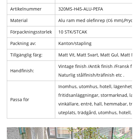
Artikelnummer
320MS-H45-ALU-PEFA
Material
Alu ram med olefinrep (¢6 mm),
Prydn
Förpackningsstorlek
10 STK/STCAK
Packning av:
Kanton/stapling
Tillgänglig färg:
Matt Vit, Matt Svart, Matt Gul, Matt Ma
Vintage finish /Antik finish /Fransk fini
Handfinish:
Naturlig stålfinish/träfinish etc .
Inomhus, utomhus, hotell, lägenhet, k
fritidsanläggningar, stormarknad, lager
Passa för
vinkällare, entré, hall, hemmabar, trap
uteplats, trädgård, utomhus, hotell, pa