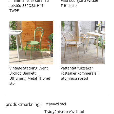
i minimalistisk stil med
Villa Courtyard Wicker
fotstöd 352O&L-H41-
Fritidsstol
TWPE
Vintage Stacking Event
Vattentät fuktsäker
Bröllop Bankett
rostsäker kommersiell
Uthyrning Metal Thonet
utomhusrepstol
stol
produktmärkning.:
Repvävd stol
Trädgårdsrep vävd stol