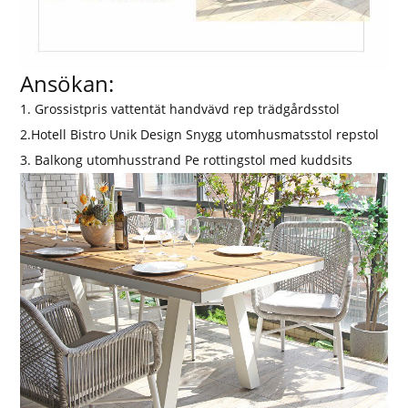
Ansökan:
1. Grossistpris vattentät handvävd rep trädgårdsstol
2.Hotell Bistro Unik Design Snygg utomhusmatsstol repstol
3. Balkong utomhusstrand Pe rottingstol med kuddsits