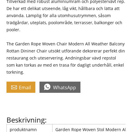
Tillverkad med robust aluminiumram och polyestervävt rep.
De har ett delikat utseende, låg vikt, hållbara och lätta att
använda. Lämplig för alla utomhusutrymmen, såsom
trädgårdar, uteplats, poolområde, terrasser, balkonger och
pooler.
The Garden Rope Woven Chair Modern All Weather Balcony
Rottan Dininer Chair utsökt utförande dekorerar perfekt din
restaurang och uteservering. Andningsbar vävd repstol
som kan torkas av med en trasa för dagligt underhåll, enkel
torkning.


Email
WhatsApp
Beskrivning:
produktnamn
Garden Rope Woven Stol Modern All We