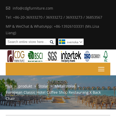

info@cdgfurniture.com
Tel: +86-20-36933270 / 36933272 / 36933273 / 36853567
MP & WeChat & WhatsApp: +86-13926103331 (Ms.Lisa
Liang)

svenska

Toggl
hus
>
produkt
>
Stolar
>
Metallstolar
>
European Classic Hotel Coffee Shop Restaurang X Back
Chair