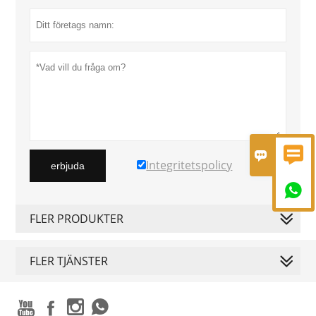


Integritetspolicy
erbjuda

FLER PRODUKTER
FLER TJÄNSTER



