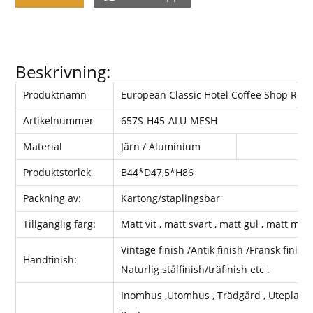
Beskrivning:
Produktnamn
European Classic Hotel Coffee Shop Res
Artikelnummer
657S-H45-ALU-MESH
Material
Järn / Aluminium
Produktstorlek
B44*D47,5*H86
Packning av:
Kartong/staplingsbar
Tillgänglig färg:
Matt vit , matt svart , matt gul , matt mar
Vintage finish /Antik finish /Fransk finish 
Handfinish:
Naturlig stålfinish/träfinish etc .
Inomhus ,Utomhus , Trädgård , Uteplats , Ev