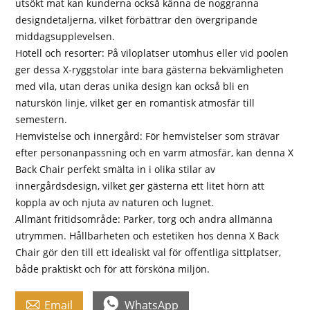
utsökt mat kan kunderna också känna de noggranna
designdetaljerna, vilket förbättrar den övergripande
middagsupplevelsen.
Hotell och resorter: På viloplatser utomhus eller vid poolen
ger dessa X-ryggstolar inte bara gästerna bekvämligheten
med vila, utan deras unika design kan också bli en
naturskön linje, vilket ger en romantisk atmosfär till
semestern.
Hemvistelse och innergård: För hemvistelser som strävar
efter personanpassning och en varm atmosfär, kan denna X
Back Chair perfekt smälta in i olika stilar av
innergårdsdesign, vilket ger gästerna ett litet hörn att
koppla av och njuta av naturen och lugnet.
Allmänt fritidsområde: Parker, torg och andra allmänna
utrymmen. Hållbarheten och estetiken hos denna X Back
Chair gör den till ett idealiskt val för offentliga sittplatser,
både praktiskt och för att försköna miljön.


Email
WhatsApp