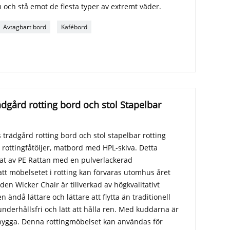
m och stå emot de flesta typer av extremt väder.
Avtagbart bord
Kafébord
dgård rotting bord och stol Stapelbar
trädgård rotting bord och stol stapelbar rotting
 rottingfåtöljer, matbord med HPL-skiva. Detta
rat av PE Rattan med en pulverlackerad
tt möbelsetet i rotting kan förvaras utomhus året
en Wicker Chair är tillverkad av högkvalitativt
 ändå lättare och lättare att flytta än traditionell
 underhållsfri och lätt att hålla ren. Med kuddarna är
nygga. Denna rottingmöbelset kan användas för