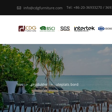
Tel: +86-20-36933270 / 36

info@cdgfurniture.com
hus
>
produkter
>
uteplats bord