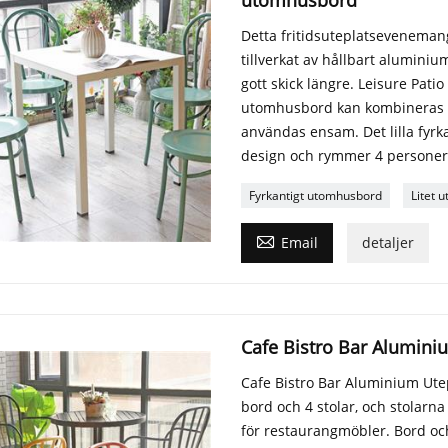
utomhusbord
Detta fritidsuteplatseveneman
tillverkat av hållbart aluminiu
gott skick längre. Leisure Patio
utomhusbord kan kombineras m
användas ensam. Det lilla fy
design och rymmer 4 personer
Fyrkantigt utomhusbord
Litet 

Email
detaljer
Cafe Bistro Bar Alumini
Cafe Bistro Bar Aluminium Utep
bord och 4 stolar, och stolarn
för restaurangmöbler. Bord och 