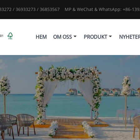
933272 / 36933273 / 36853567
MP & WeChat & WhatsApp: +86-1392
HEM
OM OSS
PRODUKT
NYHETE