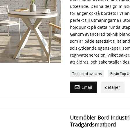
utseende. Denna design minska
förlänger också bordets livsl
perfekt till utmaningarna i ut
höjdpunkt på detta runda utep
Genom avancerad teknik blanda
som är både estetiskt tilltalan
solskyddande egenskaper, som 
regnvattenerosion, vilket säkers
att åldras, och säkerställer de
Toppbord av harts
Resin Top 

Email
detaljer
Utemöbler Bord Industri
Trädgårdsmatbord