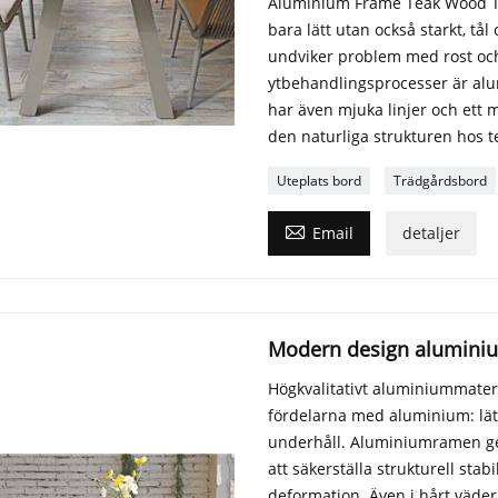
Aluminium Frame Teak Wood Top
bara lätt utan också starkt, t
undviker problem med rost och
ytbehandlingsprocesser är alum
har även mjuka linjer och ett m
den naturliga strukturen hos 
Uteplats bord
Trädgårdsbord

Email
detaljer
Modern design aluminium
Högkvalitativt aluminiummater
fördelarna med aluminium: lätt
underhåll. Aluminiumramen g
att säkerställa strukturell st
deformation. Även i hårt väder