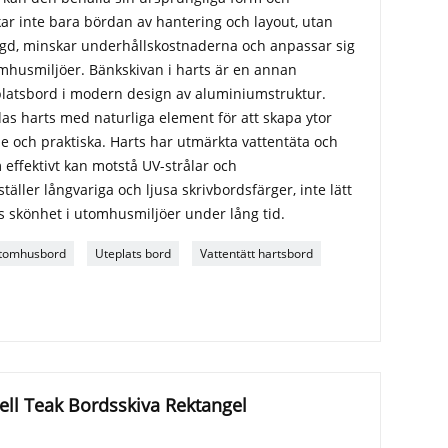
r inte bara bördan av hantering och layout, utan
ängd, minskar underhållskostnaderna och anpassar sig
omhusmiljöer. Bänkskivan i harts är en annan
latsbord i modern design av aluminiumstruktur.
s harts med naturliga element för att skapa ytor
de och praktiska. Harts har utmärkta vattentäta och
effektivt kan motstå UV-strålar och
täller långvariga och ljusa skrivbordsfärger, inte lätt
ss skönhet i utomhusmiljöer under lång tid.
Utomhusbord
Uteplats bord
Vattentätt hartsbord
ell Teak Bordsskiva Rektangel