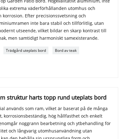
 Garden Patio Bord. Högkvalitativt aluminium, inte
ål olika extrema väderförhållanden utomhus och
 korrosion. Efter precisionssvetsning och
iniumramen inte bara stabil och tillförlitlig, utan
odernt utseende, vilket bildar en skarp kontrast till
teak, men samtidigt harmoniskt samexisterande.
Trädgård uteplats bord
Bord av teak
 struktur harts topp rund uteplats bord
ial används som ram, vilket är baserat på de många
, korrosionsbeständig, hög hållfasthet och enkelt
enomgår noggrann bearbetning och ytbehandling för
abilitet och långvarig utomhusanvändning utan
 kan den behålla sin ursprungliga form och