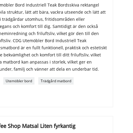
möbler Bord Industriell Teak Bordsskiva rektangel
a struktur, lätt att bära, vackra utseende och lätt att
i trädgårdar utomhus, fritidsområden eller
legans och komfort till dig. Samtidigt är den också
heminredning och friluftsliv, vilket gör den till den
luftsliv. CDG Utemöbler Bord Industriell Teak
atbord är en fullt funktionell, praktisk och estetiskt
 bekvämlighet och komfort till ditt friluftsliv, vilket
ta matbord kan anpassas i storlek, vilket ger en
under, familj och vänner att dela en underbar tid.
Utemöbler bord
Trädgård matbord
fee Shop Matsal Liten fyrkantig