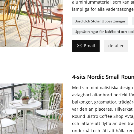
aluminiummaterial, som kan a
lämpliga för alla vädersäsonge
Bord Och Stolar Uppsättningar
Uppsättningar för kafébord och stol

Email
detaljer
4-sits Nordic Small Roun
Med sin minimalistiska design 
avtagbart altanbord perfekt för 
balkonger, gräsmattor, trädgår
var den än placeras. Tillverkat 
Round Bistro Coffee Shop Avta
och lättare att flytta än den tr
underhåll och lätt att hålla re