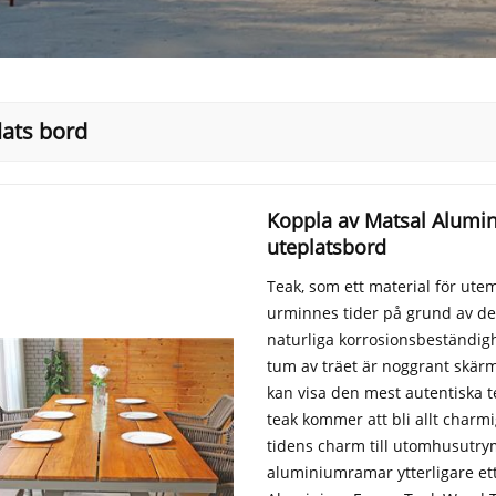
lats bord
Koppla av Matsal Alum
uteplatsbord
Teak, som ett material för ute
urminnes tider på grund av des
naturliga korrosionsbeständighe
tum av träet är noggrant skärma
kan visa den mest autentiska t
teak kommer att bli allt charmi
tidens charm till utomhusutr
aluminiumramar ytterligare ett 