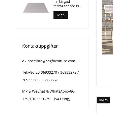
flerfärgad
terrazzobordsskiva
för soffbord på
uteplatsen
Mer
Kontaktuppgifter
e - post:info@cdgfurniture.com
Tel:+86-20-36933270 / 36933272 /
36933273 / 36853567
MP & WeChat & WhatsApp:+86-
13926103331 (Ms.Lisa Liang)
varm