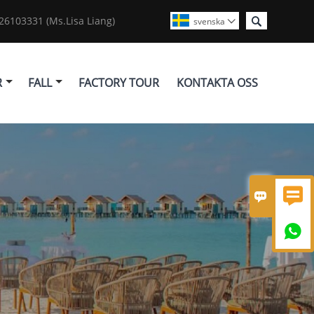

6103331 (Ms.Lisa Liang)
svenska

R
FALL
FACTORY TOUR
KONTAKTA OSS


