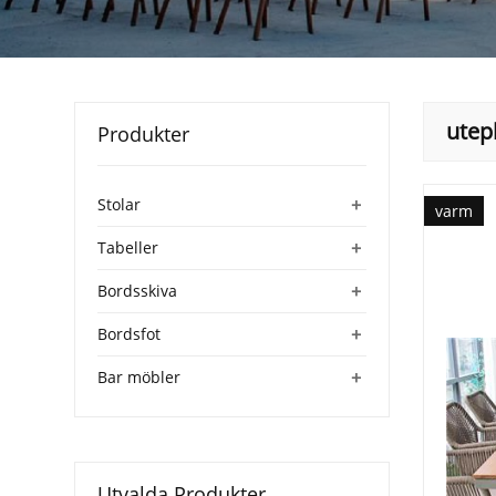
utep
Produkter
+
Stolar
varm
+
Tabeller
+
Bordsskiva
+
Bordsfot
+
Bar möbler
Utvalda Produkter