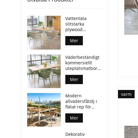
Vattentäta
slitstarka
plywood
utomhusbord
aluminiumben
Mer
för kommersiella
platser
Väderbeständigt
kommersiellt
uteplatsmatbord
i plywood med
aluminiumben
Mer
varm
Modern
allvädersfåtölj i
flätat rep för
utomhusmatplatser
Mer
Dekorativ