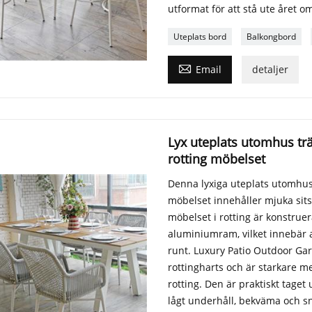
utformat för att stå ute året o
Uteplats bord
Balkongbord

Email
detaljer
Lyx uteplats utomhus trä
rotting möbelset
Denna lyxiga uteplats utomhus 
möbelset innehåller mjuka sits
möbelset i rotting är konstrue
aluminiumram, vilket innebär a
runt. Luxury Patio Outdoor Gard
rottingharts och är starkare men
rotting. Den är praktiskt taget
lågt underhåll, bekväma och s