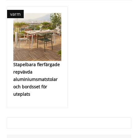
varm
Stapelbara flerfärgade
repvävda
aluminiumsmatstolar
och bordsset för
uteplats