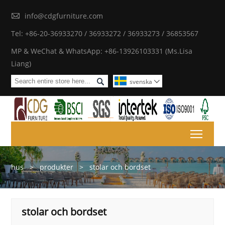

info@cdgfurniture.com
Tel: +86-20-36933270 / 36933272 / 36933273 / 36853567
MP & WeChat & WhatsApp: +86-13926103331 (Ms.Lisa
Liang)

svenska

Toggl
hus
>
produkter
>
stolar och bordset
stolar och bordset