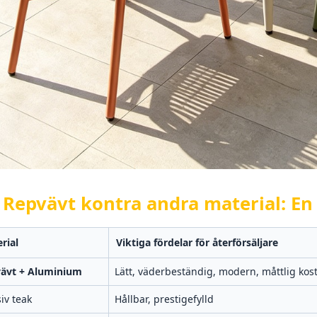
. Repvävt kontra andra material: En
rial
Viktiga fördelar för återförsäljare
ävt + Aluminium
Lätt, väderbeständig, modern, måttlig kos
iv teak
Hållbar, prestigefylld