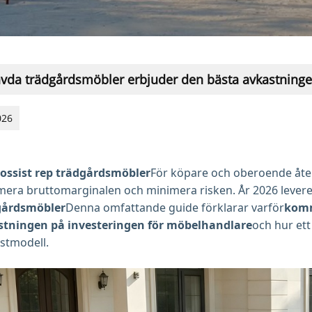
vda trädgårdsmöbler erbjuder den bästa avkastningen
026
ossist rep trädgårdsmöbler
För köpare och oberoende återf
era bruttomarginalen och minimera risken. År 2026 leverer
gårdsmöbler
Denna omfattande guide förklarar varför
komm
stningen på investeringen för möbelhandlare
och hur et
nstmodell.