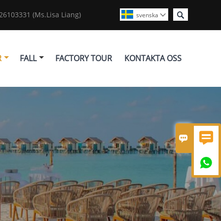

6103331 (Ms.Lisa Liang)
svenska

R
FALL
FACTORY TOUR
KONTAKTA OSS


