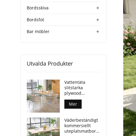
+
Bordsskiva
+
Bordsfot
+
Bar möbler
Utvalda Produkter
Vattentäta
slitstarka
plywood
utomhusbord
aluminiumben
Mer
för kommersiella
platser
Väderbeständigt
kommersiellt
uteplatsmatbord