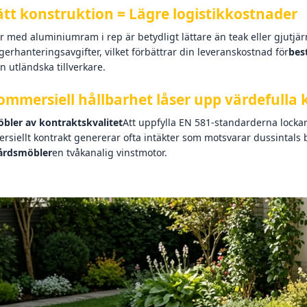
ätt konstruktion = Lägre logistikkostnader
 med aluminiumram i rep är betydligt lättare än teak eller gjutjä
gerhanteringsavgifter, vilket förbättrar din leveranskostnad för
bes
n utländska tillverkare.
ommersiell hållbarhet låser upp värdefulla 
bler av kontraktskvalitet
Att uppfylla EN 581-standarderna lockar h
siellt kontrakt genererar ofta intäkter som motsvarar dussintals b
årdsmöbler
en tvåkanalig vinstmotor.