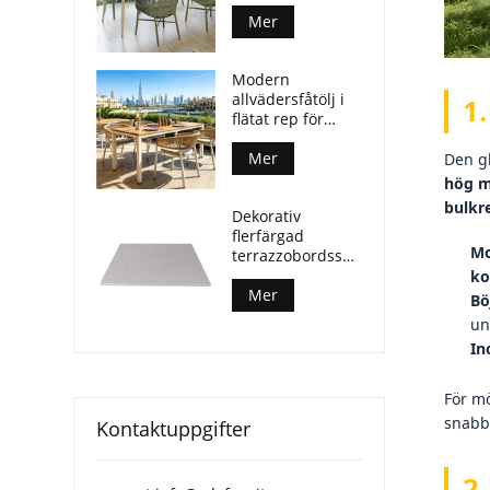
i plywood med
aluminiumben
Mer
Modern
allvädersfåtölj i
1
flätat rep för
utomhusmatplatser
Mer
Den g
hög m
bulkr
Dekorativ
flerfärgad
Mo
terrazzobordsskiva
för soffbord på
ko
uteplatsen
Mer
Bö
un
In
För m
snabb
Kontaktuppgifter
2