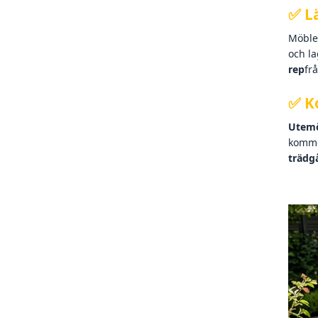
✅ L
Möbler
och la
rep
frå
✅ K
Utemö
kommer
trädg