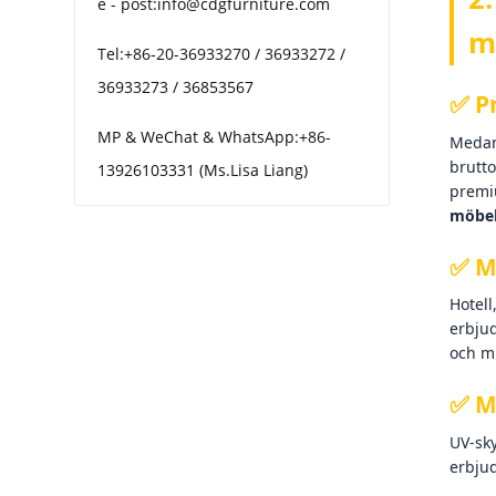
e - post:info@cdgfurniture.com
m
Tel:+86-20-36933270 / 36933272 /
36933273 / 36853567
✅ P
MP & WeChat & WhatsApp:+86-
Medan
brutt
13926103331 (Ms.Lisa Liang)
premiu
möbel
✅ M
Hotell
erbju
och m
✅ M
UV-sky
erbjud