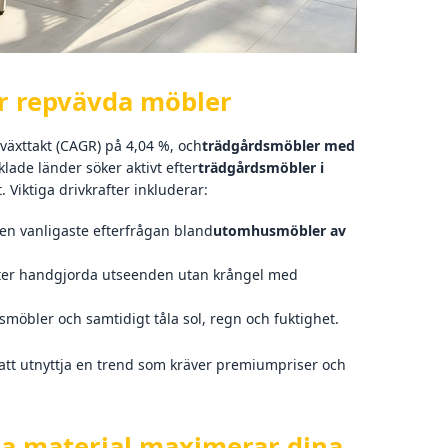
ör repvävda möbler
äxttakt (CAGR) på 4,04 %, och
trädgårdsmöbler med
lade länder söker aktivt efter
trädgårdsmöbler i
iktiga drivkrafter inkluderar:
en vanligaste efterfrågan bland
utomhusmöbler av
ter handgjorda utseenden utan krångel med
möbler och samtidigt tåla sol, regn och fuktighet.
att utnyttja en trend som kräver premiumpriser och
vda material maximerar dina