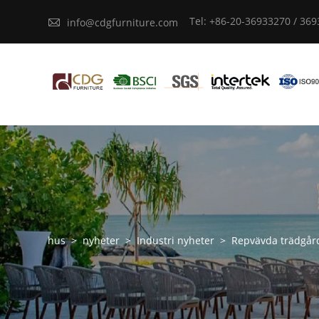
Tel: +86-20-36933270 / 36

info@cdgfurniture.com
hus
>
nyheter
>
Industri nyheter
>
Repvävda trädgård