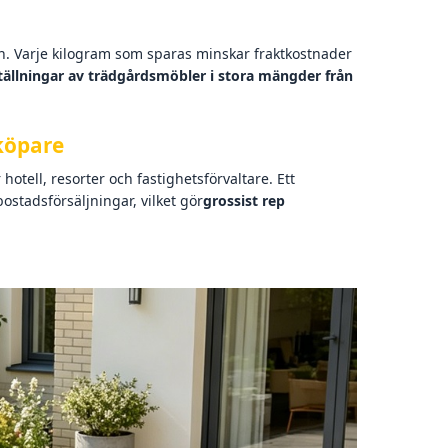
rn. Varje kilogram som sparas minskar fraktkostnader
tällningar av trädgårdsmöbler i stora mängder från
köpare
otell, resorter och fastighetsförvaltare. Ett
ostadsförsäljningar, vilket gör
grossist rep