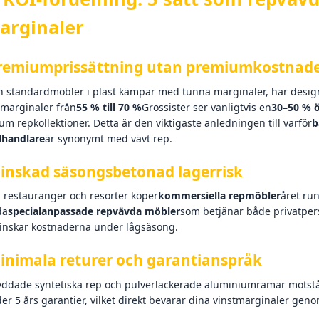
arginaler
remiumprissättning utan premiumkostnad
 standardmöbler i plast kämpar med tunna marginaler, har design
omarginaler från
55 % till 70 %
Grossister ser vanligtvis en
30–50 % ö
m repkollektioner. Detta är den viktigaste anledningen till varför
b
handlare
är synonymt med vävt rep.
inskad säsongsbetonad lagerrisk
, restauranger och resorter köper
kommersiella repmöbler
året ru
da
specialanpassade repvävda möbler
som betjänar både privatpers
inskar kostnaderna under lågsäsong.
inimala returer och garantianspråk
ddade syntetiska rep och pulverlackerade aluminiumramar motstår 
er 5 års garantier, vilket direkt bevarar dina vinstmarginaler gen