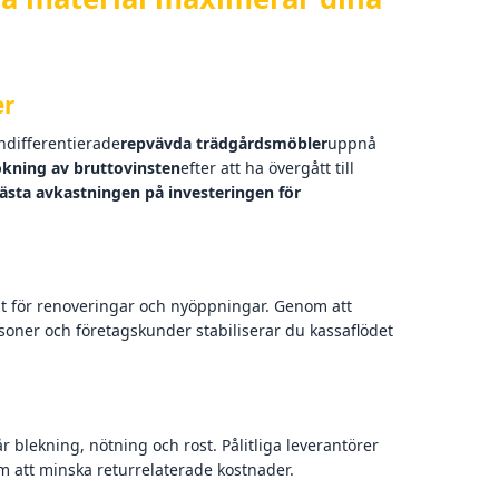
er
differentierade
repvävda trädgårdsmöbler
uppnå
kning av bruttovinsten
efter att ha övergått till
ästa avkastningen på investeringen för
nt för renoveringar och nyöppningar. Genom att
oner och företagskunder stabiliserar du kassaflödet
blekning, nötning och rost. Pålitliga leverantörer
om att minska returrelaterade kostnader.