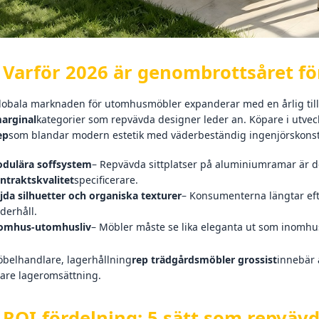
. Varför 2026 är genombrottsåret f
lobala marknaden för utomhusmöbler expanderar med en årlig tillv
arginal
kategorier som repvävda designer leder an. Köpare i utveck
ep
som blandar modern estetik med väderbeständig ingenjörskonst. V
dulära soffsystem
– Repvävda sittplatser på aluminiumramar är d
ntraktskvalitet
specificerare.
jda silhuetter och organiska texturer
– Konsumenterna längtar ef
derhåll.
omhus-utomhusliv
– Möbler måste se lika eleganta ut som inomhus
öbelhandlare, lagerhållning
rep trädgårdsmöbler grossist
innebär 
are lageromsättning.
. ROI-fördelning: 5 sätt som repvä