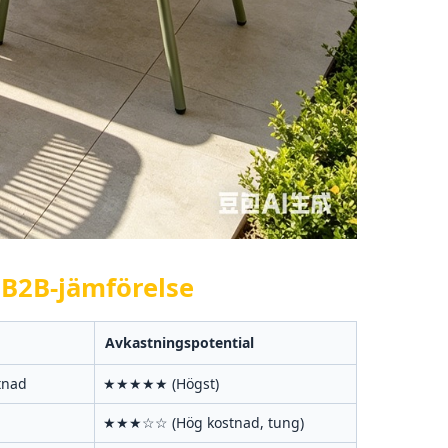
 B2B-jämförelse
Avkastningspotential
tnad
★★★★★ (Högst)
★★★☆☆ (Hög kostnad, tung)