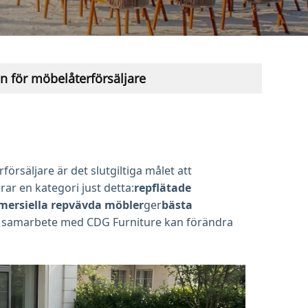
 för möbelåterförsäljare
örsäljare är det slutgiltiga målet att
ar en kategori just detta:
repflätade
ersiella repvävda möbler
ger
bästa
t samarbete med CDG Furniture kan förändra