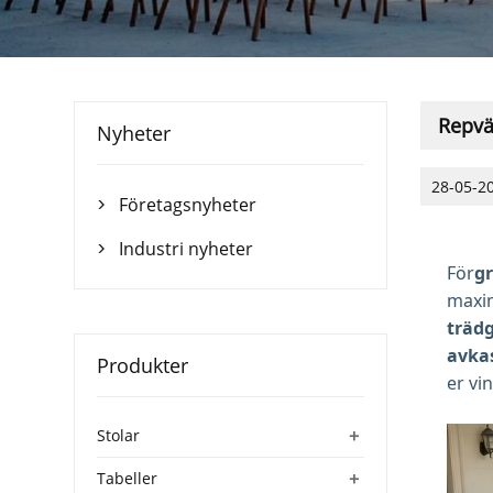
Repvä
Nyheter
28-05-2
Företagsnyheter

Industri nyheter

För
gr
maxim
träd
avka
Produkter
er vi
+
Stolar
+
Tabeller