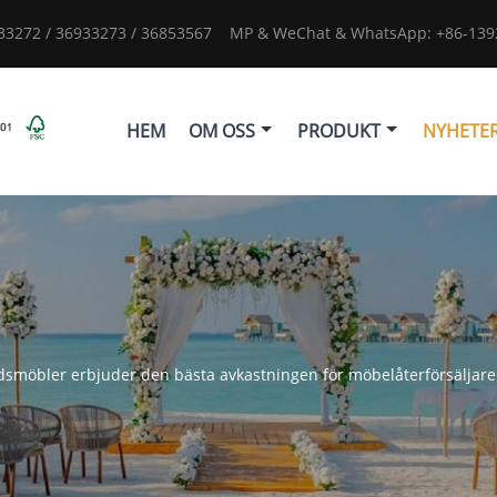
933272 / 36933273 / 36853567
MP & WeChat & WhatsApp: +86-1392
HEM
OM OSS
PRODUKT
NYHETE
smöbler erbjuder den bästa avkastningen för möbelåterförsäljare