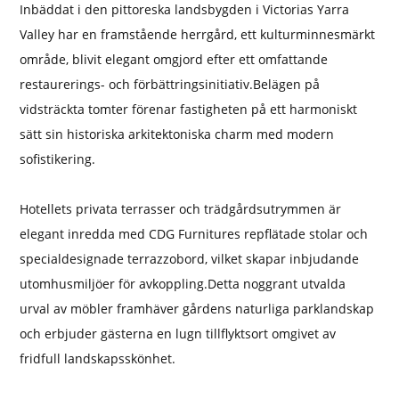
Inbäddat i den pittoreska landsbygden i Victorias Yarra
Valley har en framstående herrgård, ett kulturminnesmärkt
område, blivit elegant omgjord efter ett omfattande
restaurerings- och förbättringsinitiativ.
Belägen på
vidsträckta tomter förenar fastigheten på ett harmoniskt
sätt sin historiska arkitektoniska charm med modern
sofistikering.
Hotellets privata terrasser och trädgårdsutrymmen är
elegant inredda med CDG Furnitures repflätade stolar och
specialdesignade terrazzobord, vilket skapar inbjudande
utomhusmiljöer för avkoppling.
Detta noggrant utvalda
urval av möbler framhäver gårdens naturliga parklandskap
och erbjuder gästerna en lugn tillflyktsort omgivet av
fridfull landskapsskönhet.