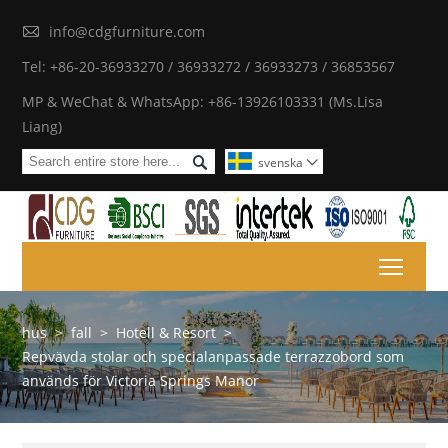

info@cdgfurniture.com
Tel: +86-20-36933270 / 36933272 / 36933273 / 36853567
MP & WeChat & WhatsApp: +86-13926103331 (Ms.Lisa
Liang)

svenska

Toggl
hus
>
fall
>
Hotell & Resort
>
Repvävda stolar och specialanpassade terrazzobord som
används för Victoria Springs Manor