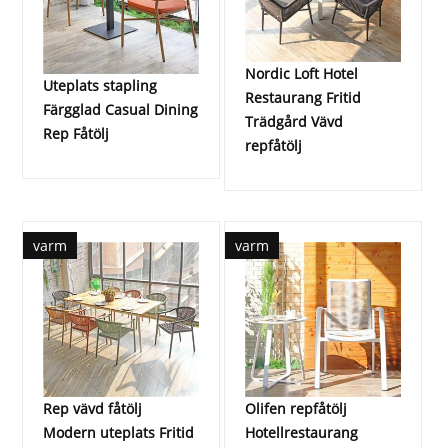
Nordic Loft Hotel
Uteplats stapling
Restaurang Fritid
Färgglad Casual Dining
Trädgård Vävd
Rep Fåtölj
repfåtölj
varm
varm
Rep vävd fåtölj
Olifen repfåtölj
Modern uteplats Fritid
Hotellrestaurang