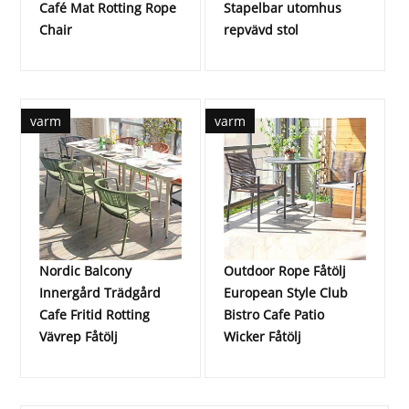
Café Mat Rotting Rope
Stapelbar utomhus
Chair
repvävd stol
varm
varm
Nordic Balcony
Outdoor Rope Fåtölj
Innergård Trädgård
European Style Club
Cafe Fritid Rotting
Bistro Cafe Patio
Vävrep Fåtölj
Wicker Fåtölj