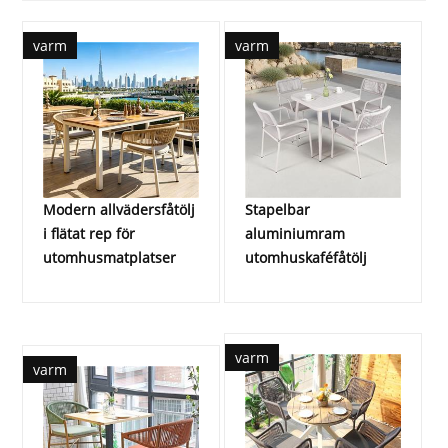
varm
varm
Modern allvädersfåtölj
Stapelbar
i flätat rep för
aluminiumram
utomhusmatplatser
utomhuskaféfåtölj
varm
varm